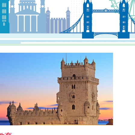
士全家喜获加拿大移民批准函
永居，Y女士全家轻松获得
L女士圣基茨护照成功获批！