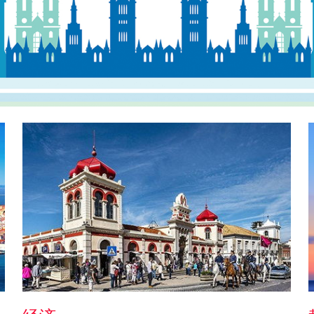
C女
希腊
恭喜