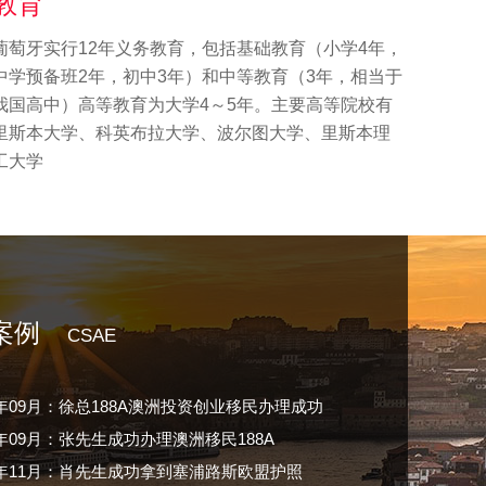
教育
生加拿大阿尔伯塔省企业家移民工签获批！
葡萄牙实行12年义务教育，包括基础教育（小学4年，
士加拿大魁北克投资移民面试成功！
中学预备班2年，初中3年）和中等教育（3年，相当于
4年01月：谢小姐为谋发展移民加拿大
我国高中）高等教育为大学4～5年。主要高等院校有
5年09月：王先生范先生，获得bc省提名
里斯本大学、科英布拉大学、波尔图大学、里斯本理
9年07月：W先生成功拿到预签信！
工大学
16年05月：Z客户移民全家枫叶卡遇见最美初夏枫叶雨
7年12月：L客户移民创业成功
7年01月：C客户获得留学Offer
09年12月：C女士女儿顺利拿到加拿大留学签证
07年11月：林先生一家三口顺利获得美国绿卡
案例
CSAE
7年09月：徐总188A澳洲投资创业移民办理成功
6年09月：张先生成功办理澳洲移民188A
04年11月：肖先生成功拿到塞浦路斯欧盟护照
6年05月：卞先生一家成功移民魁北克
4年07月：Y客户成功移民圣基茨