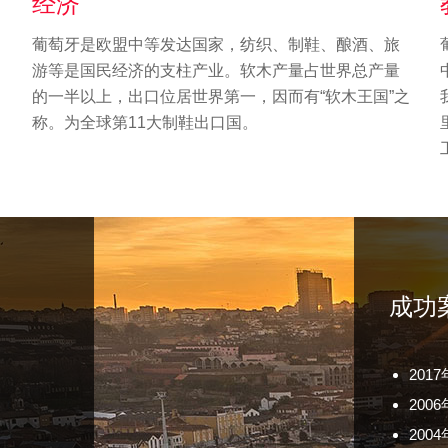
经济
T先
葡萄牙是欧盟中等发达国家，纺织、制鞋、酿酒、旅
W女
游等是国民经济的支柱产业。软木产量占世界总产量
201
的一半以上，出口位居世界第一，因而有“软木王国”之
201
称。为全球第11大制鞋出口国。
200
20
200
201
20
20
成功
201
200
20
201
200