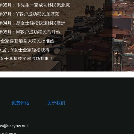
6年04月：易女士轻松快速移民澳洲
7年05月：M客户成功移民马耳他
士全家喜获加拿大移民批准函
永居，Y女士全家轻松获得
L女士圣基茨护照成功获批！
生加拿大阿尔伯塔省企业家移民工签获批！
士加拿大魁北克投资移民面试成功！
4年01月：谢小姐为谋发展移民加拿大
5年09月：王先生范先生，获得bc省提名
9年07月：W先生成功拿到预签信！
16年05月：Z客户移民全家枫叶卡遇见最美初夏枫叶雨
免费评估
关于我们
7年12月：L客户移民创业成功
7年01月：C客户获得留学Offer
09年12月：C女士女儿顺利拿到加拿大留学签证
@szzyhw.net
07年11月：林先生一家三口顺利获得美国绿卡