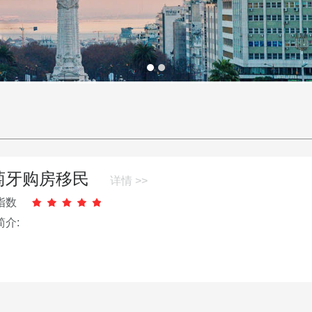
萄牙购房移民
详情 >>
指数
简介: