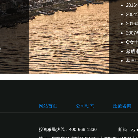
201
200
C女
希腊
恭喜
！
T先
W女
201
201
200
20
网站首页
公司动态
政策咨询
200
201
20
投资移民热线：400-668-1330
邮箱：zyhw
20